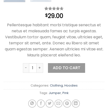
29.00
Rated
3
$
4.67
out of 5
based on
Pellentesque habitant morbi tristique senectus et
customer
ratings
netus et malesuada fames ac turpis egestas.
Vestibulum tortor quam, feugiat vitae, ultricies eget,
tempor sit amet, ante. Donec eu libero sit amet
quam egestas semper. Aenean ultricies mi vitae est.
Mauris placerat eleifend leo.
Patient Ninja quantity
ADD TO CART
Categories:
Clothing
,
Hoodies
Tags:
Jumper
,
Pink